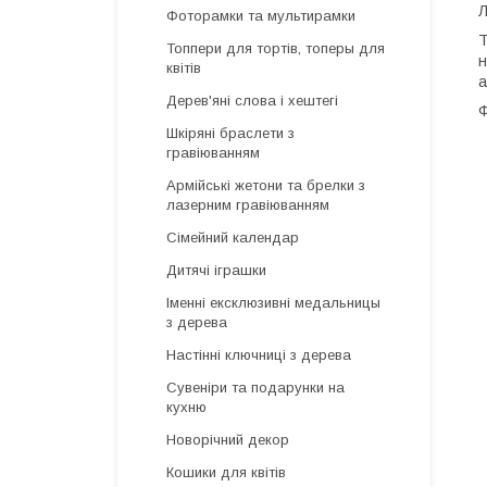
Л
Фоторамки та мультирамки
Т
Топпери для тортів, топеры для
н
квітів
а
Дерев'яні слова і хештегі
Ф
Шкіряні браслети з
гравіюванням
Армійські жетони та брелки з
лазерним гравіюванням
Сімейний календар
Дитячі іграшки
Іменні ексклюзивні медальницы
з дерева
Настінні ключниці з дерева
Сувеніри та подарунки на
кухню
Новорічний декор
Кошики для квітів