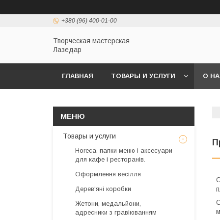
+380 (96) 400-01-00
Творческая мастерская
Лазедар
ГЛАВНАЯ
ТОВАРЫ И УСЛУГИ
О Н
Товары и услуги
П
Horeca. папки меню і аксесуари
для кафе і ресторанів.
Оформлення весілля
О
Дерев'яні коробки
п
О
Жетони, медальйони,
м
адресники з гравіюванням