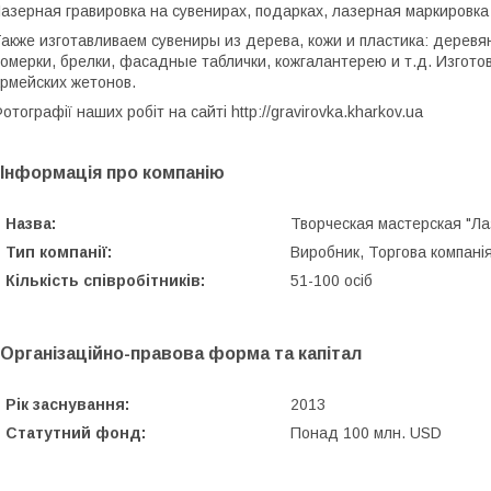
азерная гравировка на сувенирах, подарках, лазерная маркировка
акже изготавливаем сувениры из дерева, кожи и пластика: деревя
омерки, брелки, фасадные таблички, кожгалантерею и т.д. Изгот
рмейских жетонов.
отографії наших робіт на сайті http://gravirovka.kharkov.ua
Інформація про компанію
Назва:
Творческая мастерская "Л
Тип компанії:
Виробник, Торгова компанія
Кількість співробітників:
51-100 осіб
Організаційно-правова форма та капітал
Рік заснування:
2013
Статутний фонд:
Понад 100 млн. USD