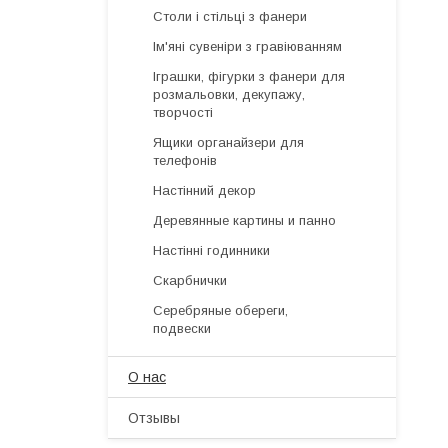
Столи і стільці з фанери
Ім'яні сувеніри з гравіюванням
Іграшки, фігурки з фанери для
розмальовки, декупажу,
творчості
Ящики органайзери для
телефонів
Настінний декор
Деревянные картины и панно
Настінні годинники
Скарбнички
Серебряные обереги,
подвески
О нас
Отзывы