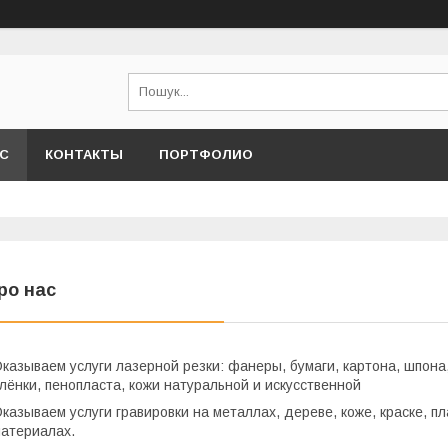
АС
КОНТАКТЫ
ПОРТФОЛИО
ро нас
казываем услуги лазерной резки: фанеры, бумаги, картона, шпона, 
лёнки, пенопласта, кожи натуральной и искусственной
казываем услуги гравировки на металлах, дереве, коже, краске, пл
атериалах.