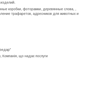
 изделий.
нные коробки, фоторамки, деревянные слова, ,
овление трафаретов, адресников для животных и
азедар"
, Компанія, що надає послуги