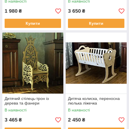
В наявності
В наявності
1 980
3 650
₴
₴
Купити
Купити
Дитячий стілець-трон із
Дитяча колиска, переносна
дерева та фанери
люлька ліжечка
В наявності
В наявності
3 465
2 450
₴
₴