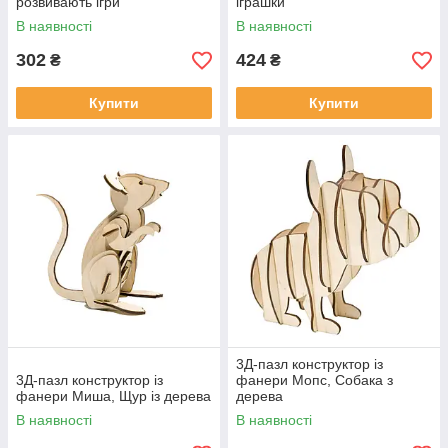
розвивають ігри
іграшки
В наявності
В наявності
302
424
₴
₴
Купити
Купити
3Д-пазл конструктор із
3Д-пазл конструктор із
фанери Мопс, Собака з
фанери Миша, Щур із дерева
дерева
В наявності
В наявності