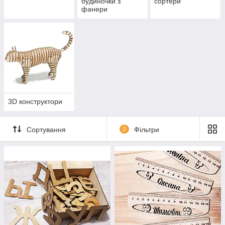
будиночки з
сортери
фанери
3D конструктори
Сортування
0
Фільтри