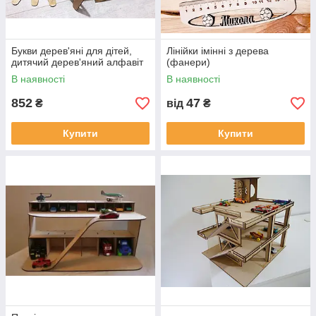
Букви дерев'яні для дітей,
Лінійки імінні з дерева
дитячий дерев'яний алфавіт
(фанери)
В наявності
В наявності
852
47
₴
від
₴
Купити
Купити