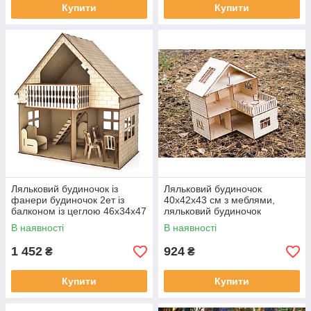
Купити
Купити
Ляльковий будиночок із
Ляльковий будиночок
фанери будиночок 2ет із
40х42х43 см з меблями,
балконом із цеглою 46х34х47
ляльковий будиночок
см, ляльковий будиночок
В наявності
В наявності
1 452
924
₴
₴
Купити
Купити