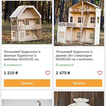
Ляльковий будиночок із
Ляльковий будиночок із
фанери будиночок із
дерева 3ет з верандою
меблями 60х50х20 см,
66х90х56 см з меблями,
ляльковий будиночок
ляльковий будиночок
В наявності
В наявності
1 210
2 475
₴
₴
Купити
Купити