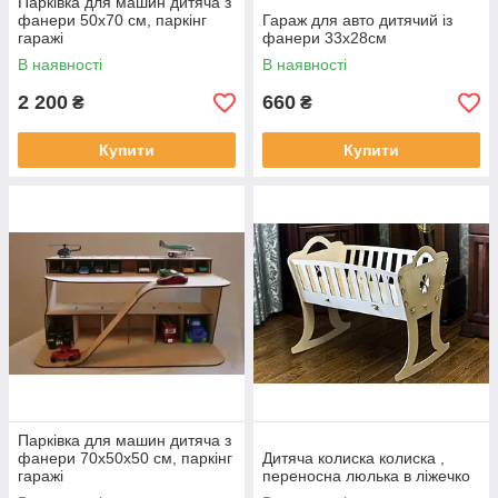
Парківка для машин дитяча з
фанери 50х70 см, паркінг
Гараж для авто дитячий із
гаражі
фанери 33х28см
В наявності
В наявності
2 200
660
₴
₴
Купити
Купити
Парківка для машин дитяча з
фанери 70х50х50 см, паркінг
Дитяча колиска колиска ,
гаражі
переносна люлька в ліжечко