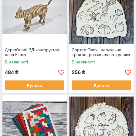
Дерев'яний 3Д-конструктор-
Сортер Овочі, навчальна
пазл Кішка
іграшка, розвивальна іграшка
В наявності
В наявності
484
256
₴
₴
Купити
Купити