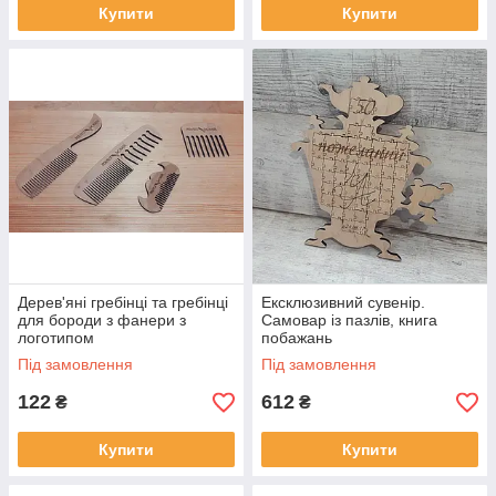
Купити
Купити
Дерев'яні гребінці та гребінці
Ексклюзивний сувенір.
для бороди з фанери з
Самовар із пазлів, книга
логотипом
побажань
Під замовлення
Під замовлення
122
612
₴
₴
Купити
Купити