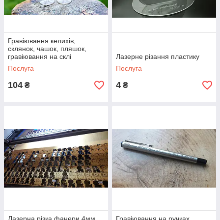
Гравіювання келихів,
склянок, чашок, пляшок,
гравіювання на склі
Лазерне різання пластику
Послуга
Послуга
104
4
₴
₴
Лазерна різка фанери 4мм
Гравіювання на ручках