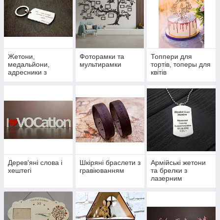
Жетони,
Фоторамки та
Топпери для
медальйони,
мультирамки
тортів, топеры для
адресники з
квітів
гравіюванням
Дерев'яні слова і
Шкіряні браслети з
Армійські жетони
хештегі
гравіюванням
та брелки з
лазерним
гравіюванням