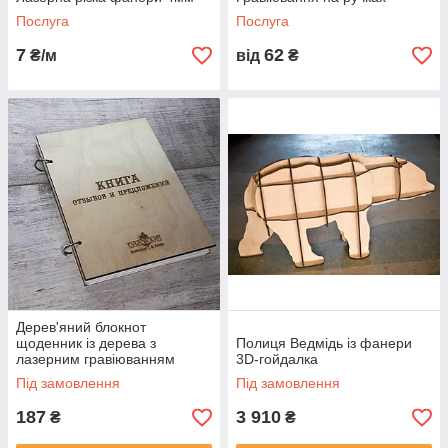
Послуга
Послуга
7
62
₴/м
від
₴
Дерев'яний блокнот
щоденник із дерева з
Полиця Ведмідь із фанери
лазерним гравіюванням
3D-гойдалка
Під замовлення
Під замовлення
187
3 910
₴
₴