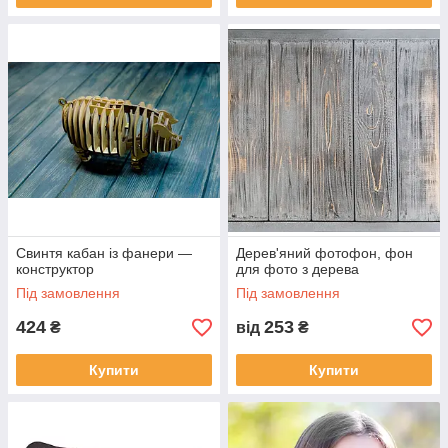
Свинтя кабан із фанери —
Дерев'яний фотофон, фон
конструктор
для фото з дерева
Під замовлення
Під замовлення
424
253
₴
від
₴
Купити
Купити