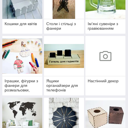
Кошики для квітів
Столи і стільці з
Ім'яні сувеніри з
фанери
гравіюванням
Іграшки, фігурки з
Ящики
Настінний декор
фанери для
органайзери для
розмальовки,
телефонів
декупажу,
творчості