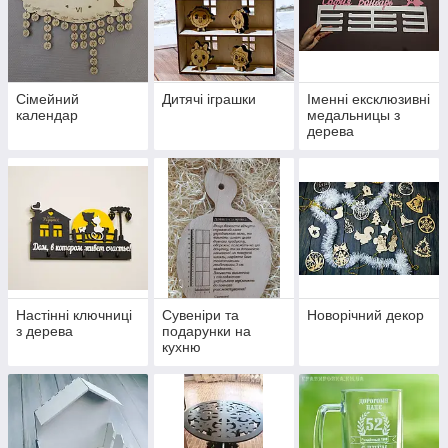
Сімейний
Дитячі іграшки
Іменні ексклюзивні
календар
медальницы з
дерева
Настінні ключниці
Сувеніри та
Новорічний декор
з дерева
подарунки на
кухню