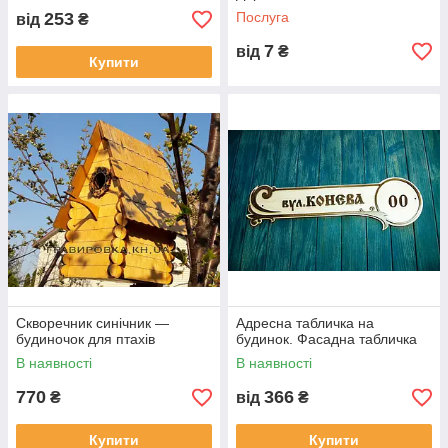
253
Послуга
від
₴
7
від
₴
Купити
Скворечник синічник —
Адресна табличка на
будиночок для птахів
будинок. Фасадна табличка
В наявності
В наявності
770
366
₴
від
₴
Купити
Купити