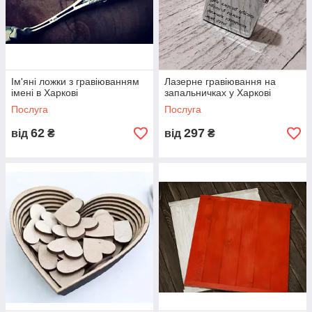
Ім'яні ложки з гравіюванням
Лазерне гравіювання на
імені в Харкові
запальничках у Харкові
Послуга
Послуга
62
297
від
₴
від
₴