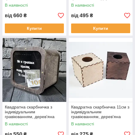
скарбничка-кубик
В наявності
В наявності
660
495
від
₴
від
₴
Купити
Купити
Квадратна скарбничка з
Квадратна скарбничка 11см з
індивідуальним
індивідуальним
гравіюванням, дерев'яна
гравіюванням, дерев'яна
скарбничка-кубик
скарбничка-кубик
В наявності
В наявності
550
275
від
₴
від
₴