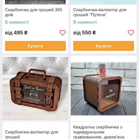
Скарбничка для грошей 365
Скарбничка-валізатор для
днів
грошей "Путеча"
В наявності
В наявності
495
550
від
₴
від
₴
Купити
Купити
Квадратна скарбничка з
Скарбничка-валізатор для
індивідуальним
грошей
гравіюванням, дерев'яна