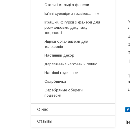
Столи і стільці з фанери
Ім'яні сувеніри з гравіюванням
М
Іграшки, фігурки з фанери для
розмальовки, декупажу,
*
творчості
Ф
Ящики органайзери для
Ф
телефонів
Ф
Настінний декор
Г
Деревянные картины и панно
Настінні годинники
Т
Скарбнички
а
Д
Серебряные обереги,
подвески
О нас
Отзывы
І