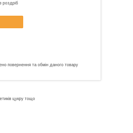
в роздріб
ено повернення та обмін даного товару
кетиків цукру тощо