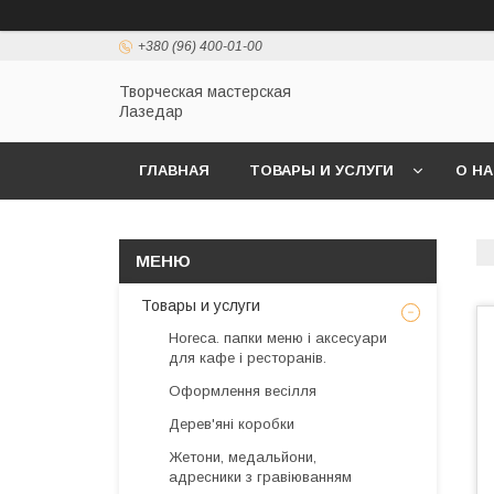
+380 (96) 400-01-00
Творческая мастерская
Лазедар
ГЛАВНАЯ
ТОВАРЫ И УСЛУГИ
О Н
Товары и услуги
Horeca. папки меню і аксесуари
для кафе і ресторанів.
Оформлення весілля
Дерев'яні коробки
Жетони, медальйони,
адресники з гравіюванням