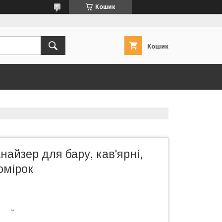
Кошик
Кошик
найзер для бару, кав'ярні,
омірок