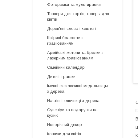
Фоторамки та мультирамки
Топпери для тортів, топеры для
квітів
Дерев'яні слова і хештегі
Шкіряні браслети з
гравіюванням
Армійські жетони та брелки з
лазерним гравіюванням
Сімейний календар
Дитячі іграшки
Іменні ексклюзивні медальницы
з дерева
Настінні ключниці з дерева
О
Сувеніри та подарунки на
Г
кухню
В
Новорічний декор
Ш
Кошики для квітів
К