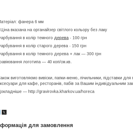
атеріал: фанера 6 мм
 Ціна вказана на органайзер світлого кольору без лаку
арбування в колір темного
дерева
- 100 грн
арбування в колір старого дерева - 150 грн
арбування в колір темного дерева + лак — 300 грн
равіювання логотипа — 40 коп/см.кв.
акож виготовляємо вивіски, папки-меню, лічильники, підставки для 
ксесуари для кафе, ресторанів, пабів за Вашим індивідуальним з
окладніше — http://gravirovka.kharkov.ua/horeca
нформація для замовлення