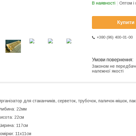
В наявності
Оптом і 
Купити
+380 (96) 400-01-00
Законом не передбач
належної якості
рганізатор для стаканчиків, серветок, трубочок, паличок-мішок, па
либина: 22мм
исота: 22см
ирина: 117см
омірки: 11х11см