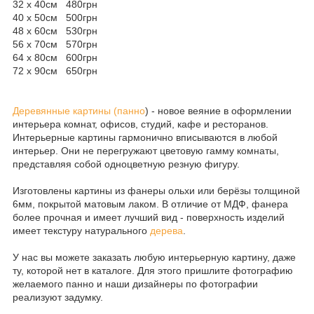
32 x 40см 480грн
40 x 50см 500грн
48 x 60см 530грн
56 x 70см 570грн
64 x 80см 600грн
72 x 90см 650грн
Деревянные картины (панно
) - новое веяние в оформлении
интерьера комнат, офисов, студий, кафе и ресторанов.
Интерьерные картины гармонично вписываются в любой
интерьер. Они не перегружают цветовую гамму комнаты,
представляя собой одноцветную резную фигуру.
Изготовлены картины из фанеры ольхи или берёзы толщиной
6мм, покрытой матовым лаком. В отличие от МДФ, фанера
более прочная и имеет лучший вид - поверхность изделий
имеет текстуру натурального
дерева
.
У нас вы можете заказать любую интерьерную картину, даже
ту, которой нет в каталоге. Для этого пришлите фотографию
желаемого панно и наши дизайнеры по фотографии
реализуют задумку.