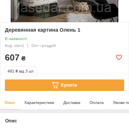
Деревянная картина Олень 1
В наявності
Код: olen1
Опт і роздріб
607
₴
481 ₴
від 3 шт.
Купити
Опис
Характеристики
Доставка
Оплата
Умови п
Опис