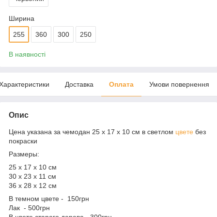
Ширина
255
360
300
250
В наявності
Характеристики
Доставка
Оплата
Умови повернення
Опис
Цена указана за чемодан 25 х 17 х 10 см в светлом
цвете
без
покраски
Размеры:
25 х 17 х 10 см
30 х 23 х 11 см
36 х 28 х 12 см
В темном цвете - 150грн
Лак - 500грн
В цвете старого дерева - 300грн