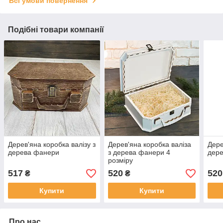
Всі умови повернення
Подібні товари компанії
Дерев'яна коробка валізу з
Дерев'яна коробка валіза
Дере
дерева фанери
з дерева фанери 4
дер
розміру
517
520
520
₴
₴
Купити
Купити
Про нас