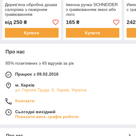
Дерев'яна обробна дошка
Іменна ручка SCHNEIDER
Имен
салорізка з лазерним
з гравіюванням імені або
с гр
гравіюванням
лого
250
165
242
від
₴
₴
Купити
Купити
Про нас
85% позитивних з 49 відгуків за рік
Працює з 09.02.2016
м. Харків
ул. Героев Труда, 6, Харків, Україна
Контакти
Сьогодні вихідний
Показати весь графік роботи
Про нас