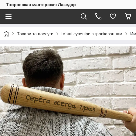
Творческая мастерская Лазедар
Товари та послуги
Ім'яні сувеніри з гравіюванням
Им