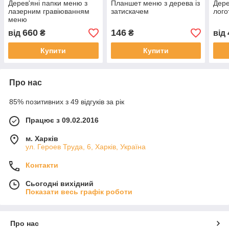
Дерев'яні папки меню з
Планшет меню з дерева із
Дере
лазерним гравіюванням
затискачем
лого
меню
660
146
від
₴
₴
від
Купити
Купити
Про нас
85% позитивних з 49 відгуків за рік
Працює з 09.02.2016
м. Харків
ул. Героев Труда, 6, Харків, Україна
Контакти
Сьогодні вихідний
Показати весь графік роботи
Про нас