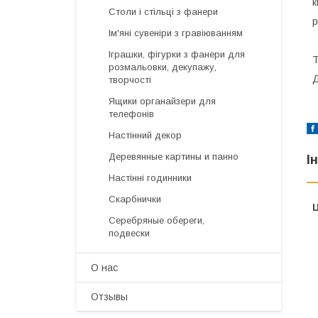
к
Столи і стільці з фанери
р
Ім'яні сувеніри з гравіюванням
Іграшки, фігурки з фанери для
Т
розмальовки, декупажу,
Д
творчості
Ящики органайзери для
телефонів
Настінний декор
Деревянные картины и панно
І
Настінні годинники
Скарбнички
Ц
Серебряные обереги,
подвески
О нас
Отзывы