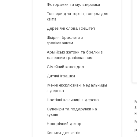
Фоторамки та мультирамки
Топпери для тортів, топеры для
квітів
Дерев'яні слова і хештегі
Шкіряні браслети з
гравіюванням
Армійські жетони та брелки з
лазерним гравіюванням
Сімейний календар
Дитячі іграшки
Іменні ексклюзивні медальницы
з дерева
Настінні ключниці з дерева
М
з
Сувеніри та подарунки на
к
кухню
М
Новорічний декор
р
Кошики для квітів