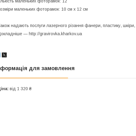
ількість маленьких фоторамок: 12
озміри маленьких фоторамок: 10 см х 12 см
акож надають послуги лазерного різання фанери, пластику, шкіри,
окладніше — http://gravirovka.kharkov.ua
нформація для замовлення
іна:
від 1 320 ₴