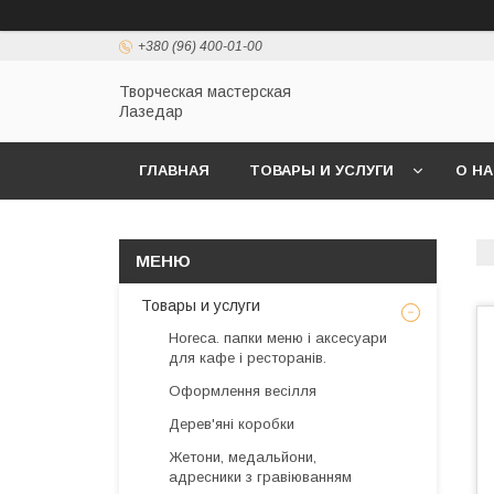
+380 (96) 400-01-00
Творческая мастерская
Лазедар
ГЛАВНАЯ
ТОВАРЫ И УСЛУГИ
О Н
Товары и услуги
Horeca. папки меню і аксесуари
для кафе і ресторанів.
Оформлення весілля
Дерев'яні коробки
Жетони, медальйони,
адресники з гравіюванням