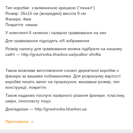
Тип коробки: з виїмкненою кришкою ("пенал")
Розмір: 26х15 см (всередині) висота 9 см
Фанера: 4мм
Покриття: немає
У комплекті 6 склянок і лазерне гравіювання на них
Для гравіювання підходять ч/б зображення
Розмір напису для гравіювання можна підібрати на нашому
сайті — http://gravirovka.kharkov.ua/podbor-shrifta
Також можливе виготовлення схожої дерев'яної коробки з
фанери за вашими побажаннями. Для розрахунку вартості
коробки пишіть запит на прорахунок, вказавши розмір, тип
конструкції, покриття.
Також надаємо послуги лазерного різання фанери, пластику,
шкіри, пінопласту тощо.
Докладніше — http://gravirovka.kharkov.ua
Приховати