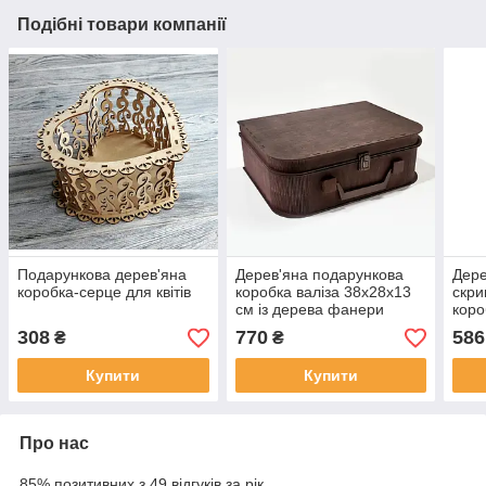
Подібні товари компанії
Подарункова дерев'яна
Дерев'яна подарункова
Дере
коробка-серце для квітів
коробка валіза 38х28х13
скри
см із дерева фанери
коро
308
770
586
₴
₴
Купити
Купити
Про нас
85% позитивних з 49 відгуків за рік