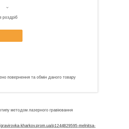
в роздріб
ено повернення та обмін даного товару
отипу методом лазерного гравіювання
//gravirovka-kharkov.prom.ua/p1244829595-melnitsa-