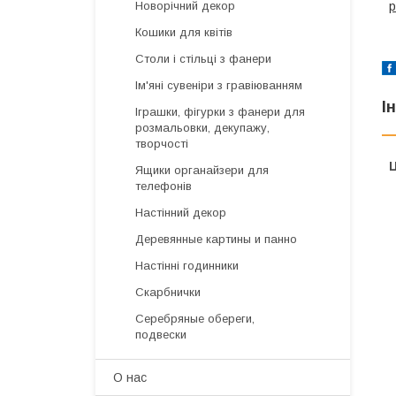
Новорічний декор
p
Кошики для квітів
Столи і стільці з фанери
Ім'яні сувеніри з гравіюванням
І
Іграшки, фігурки з фанери для
розмальовки, декупажу,
творчості
Ц
Ящики органайзери для
телефонів
Настінний декор
Деревянные картины и панно
Настінні годинники
Скарбнички
Серебряные обереги,
подвески
О нас