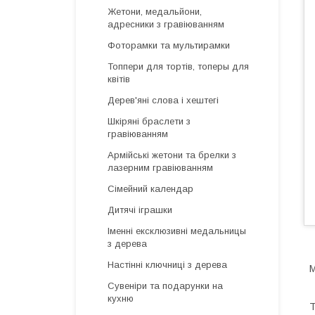
Жетони, медальйони,
адресники з гравіюванням
Фоторамки та мультирамки
Топпери для тортів, топеры для
квітів
Дерев'яні слова і хештегі
Шкіряні браслети з
гравіюванням
Армійські жетони та брелки з
лазерним гравіюванням
Сімейний календар
Дитячі іграшки
Іменні ексклюзивні медальницы
з дерева
Настінні ключниці з дерева
М
Сувеніри та подарунки на
кухню
Т