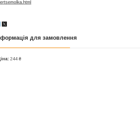
ertsemolka.html
нформація для замовлення
іна:
244 ₴