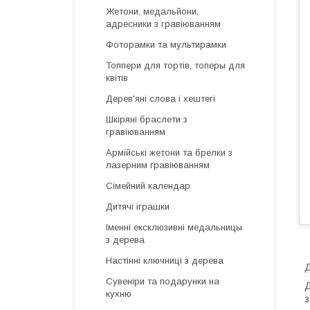
Жетони, медальйони,
адресники з гравіюванням
Фоторамки та мультирамки
Топпери для тортів, топеры для
квітів
Дерев'яні слова і хештегі
Шкіряні браслети з
гравіюванням
Армійські жетони та брелки з
лазерним гравіюванням
Сімейний календар
Дитячі іграшки
Іменні ексклюзивні медальницы
з дерева
Настінні ключниці з дерева
Д
Сувеніри та подарунки на
Д
кухню
з