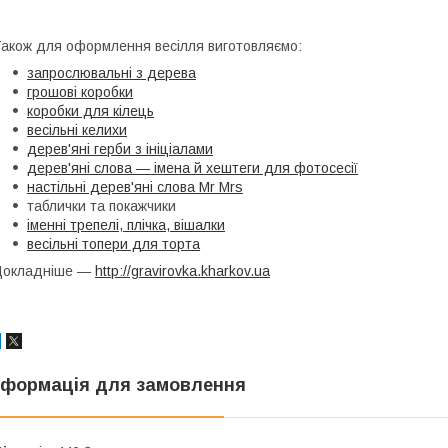
акож для оформлення весілля виготовляємо:
запрослювальні з дерева
грошові коробки
коробки для кілець
весільні келихи
дерев'яні герби з ініціалами
дерев'яні слова — імена й хештеги для фотосесії
настільні дерев'яні слова Mr Mrs
таблички та покажчики
іменні трепелі, плічка, вішалки
весільні топери для торта
Докладніше —
http://gravirovka.kharkov.ua
нформація для замовлення