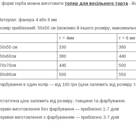
 формі герба можна виготовити
топер для весільного торта
- й
атеріал: фанера 4 або 6 мм
озмір приблизний: 50х50 см (можливо й іншого розміру, максималь
т = 4мм
т = 6 мм
50х50 см
330
380
60х60см
380
440
70х70см
440
500
80х80см
500
550
арбування в один колір — від 100 грн (ціна залежить від розміру т
статочна ціна залежить від розміру, товщини та фарбування.
ермін виготовлення без фарбування — приблизно 1-7 днів
ерміни виготовлення з фарбуванням — приблизно 3-7 днів