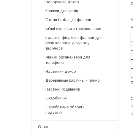
Новорічний декор
У
Кошики для квітів
М
Столи і стільці з фанери
Р
Ім'яні сувеніри з гравіюванням
Іграшки, фігурки з фанери для
розмальовки, декупажу,
творчості
Ящики органайзери для
телефонів
Настінний декор
Деревянные картины и панно
Ф
Настінні годинники
Скарбнички
О
Т
Серебряные обереги,
подвески
Т
О нас