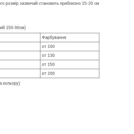
ого розмір зазвичай становить приблизно 15-20 см
ний 150-90см)
Фарбування
от 100
от 130
от 150
от 200
а кольору)