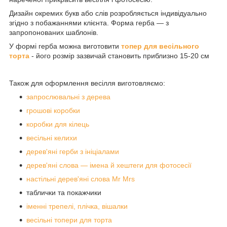
Дизайн окремих букв або слів розробляється індивідуально
згідно з побажаннями клієнта. Форма герба — з
запропонованих шаблонів.
У формі герба можна виготовити
топер для весільного
торта
- його розмір зазвичай становить приблизно 15-20 см
Також для оформлення весілля виготовляємо:
запрослювальні з дерева
грошові коробки
коробки для кілець
весільні келихи
дерев'яні герби з ініціалами
дерев'яні слова — імена й хештеги для фотосесії
настільні дерев'яні слова Mr Mrs
таблички та покажчики
іменні трепелі, плічка, вішалки
весільні топери для торта