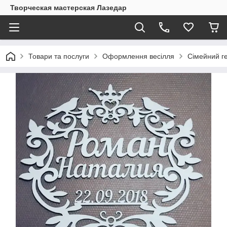
Творческая мастерская Лазедар
Товари та послуги
Оформлення весілля
Сімейний ге