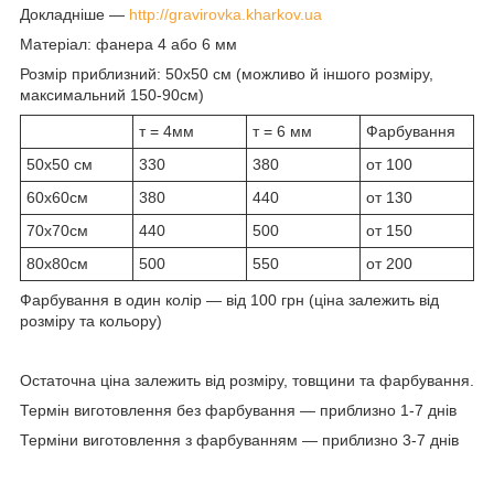
Докладніше —
http://gravirovka.kharkov.ua
Матеріал: фанера 4 або 6 мм
Розмір приблизний: 50х50 см (можливо й іншого розміру,
максимальний 150-90см)
т = 4мм
т = 6 мм
Фарбування
50х50 см
330
380
от 100
60х60см
380
440
от 130
70х70см
440
500
от 150
80х80см
500
550
от 200
Фарбування в один колір — від 100 грн (ціна залежить від
розміру та кольору)
Остаточна ціна залежить від розміру, товщини та фарбування.
Термін виготовлення без фарбування — приблизно 1-7 днів
Терміни виготовлення з фарбуванням — приблизно 3-7 днів