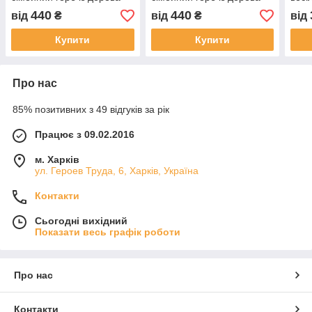
овальний 46
серце 7
— ге
440
440
від
₴
від
₴
від
Купити
Купити
Про нас
85% позитивних з 49 відгуків за рік
Працює з 09.02.2016
м. Харків
ул. Героев Труда, 6, Харків, Україна
Контакти
Сьогодні вихідний
Показати весь графік роботи
Про нас
Контакти