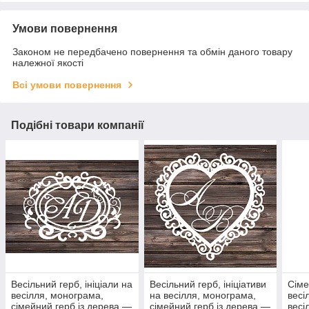
Умови повернення
Законом не передбачено повернення та обмін даного товару
належної якості
Всі умови повернення
Подібні товари компанії
Весільний герб, ініціали на
Весільний герб, ініціативи
Сіме
весілля, монограма,
на весілля, монограма,
весі
сімейний герб із дерева —
сімейний герб із дерева —
весі