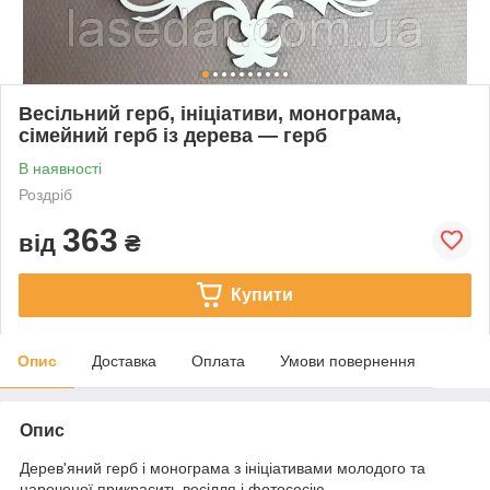
Весільний герб, ініціативи, монограма,
сімейний герб із дерева — герб
В наявності
Роздріб
363
від
₴
Купити
Опис
Доставка
Оплата
Умови повернення
Опис
Дерев'яний герб і монограма з ініціативами молодого та
нареченої прикрасить весілля і фотосесію.