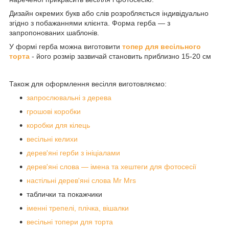
Дизайн окремих букв або слів розробляється індивідуально
згідно з побажаннями клієнта. Форма герба — з
запропонованих шаблонів.
У формі герба можна виготовити
топер для весільного
торта
- його розмір зазвичай становить приблизно 15-20 см
Також для оформлення весілля виготовляємо:
запрослювальні з дерева
грошові коробки
коробки для кілець
весільні келихи
дерев'яні герби з ініціалами
дерев'яні слова — імена та хештеги для фотосесії
настільні дерев'яні слова Mr Mrs
таблички та покажчики
іменні трепелі, плічка, вішалки
весільні топери для торта