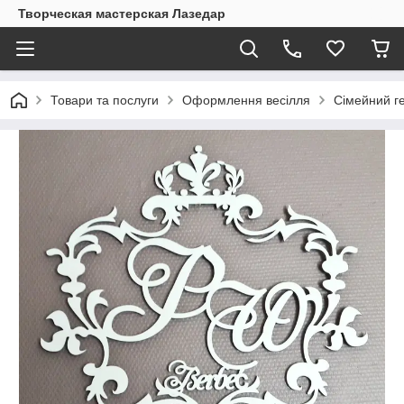
Творческая мастерская Лазедар
Товари та послуги
Оформлення весілля
Сімейний ге