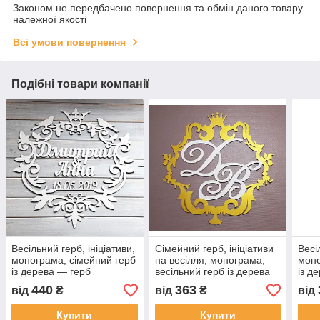
Законом не передбачено повернення та обмін даного товару
належної якості
Всі умови повернення
Подібні товари компанії
Весільний герб, ініціативи,
Сімейний герб, ініціативи
Весі
монограма, сімейний герб
на весілля, монограма,
моно
із дерева — герб
весільний герб із дерева
із д
— герб
440
363
від
₴
від
₴
від
Купити
Купити