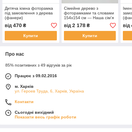
Дитяча іємна фоторамка
Сімейне дерево з
Імен
під замовлення з дерева
фоторамками та словами
замо
(фанери)
154х154 см — Наша сім'я
(фа
— 5
470
2 178
від
₴
від
₴
від
Купити
Купити
Про нас
85% позитивних з 49 відгуків за рік
Працює з 09.02.2016
м. Харків
ул. Героев Труда, 6, Харків, Україна
Контакти
Сьогодні вихідний
Показати весь графік роботи