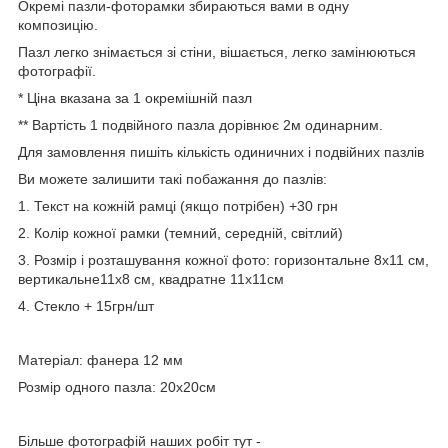
Окремі пазли-фоторамки збираються вами в одну
композицію.
Пазл легко знімається зі стіни, вішається, легко замінюються
фотографії.
* Ціна вказана за 1 окремішній пазл
** Вартість 1 подвійного пазла дорівнює 2м одинарним.
Для замовлення пишіть кількість одиничних і подвійних пазлів
Ви можете залишити такі побажання до пазлів:
1. Текст на кожній рамці (якщо потрібен) +30 грн
2. Колір кожної рамки (темний, середній, світлий)
3. Розмір і розташування кожної фото: горизонтальне 8х11 см,
вертикальне11х8 см, квадратне 11х11см
4. Стекло + 15грн/шт
Матеріал: фанера 12 мм
Розмір одного пазла: 20х20см
Більше фотографій наших робіт тут -