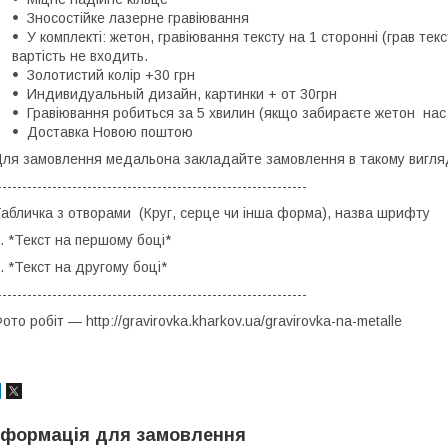
Зносостійке лазерне гравіювання
У комплекті: жетон, гравіювання тексту на 1 сторонні (грав тек
вартість не входить.
Золотистий колір +30 грн
Индивидуальный дизайн, картинки + от 30грн
Гравіювання робиться за 5 хвилин (якщо забираєте жетон нас 
Доставка Новою поштою
ля замовлення медальона закладайте замовлення в такому вигляд
--------------------------------------------------------------
абличка з отворами (Круг, серце чи інша форма), назва шрифту
. *Текст на першому боці*
. *Текст на другому боці*
--------------------------------------------------------------
ото робіт — http://gravirovka.kharkov.ua/gravirovka-na-metalle
нформація для замовлення