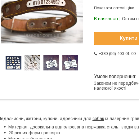
Показати оптові ціни
В наявності
Оптом і 
Купити
+380 (96) 400-01-00
Законом не передбач
належної якості
едальйони, жетони, кулони, адресники для
собак
із лазерним гра
Матеріал: дзеркальна відполірована неіржавка сталь, гладкі від
20 різних форм і розмірів
Міцне надійне кільце