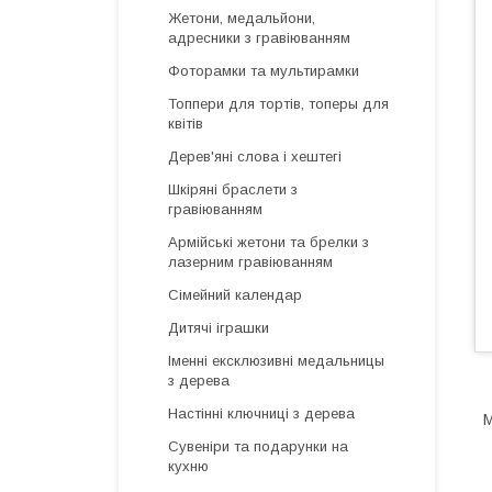
Жетони, медальйони,
адресники з гравіюванням
Фоторамки та мультирамки
Топпери для тортів, топеры для
квітів
Дерев'яні слова і хештегі
Шкіряні браслети з
гравіюванням
Армійські жетони та брелки з
лазерним гравіюванням
Сімейний календар
Дитячі іграшки
Іменні ексклюзивні медальницы
з дерева
Настінні ключниці з дерева
М
Сувеніри та подарунки на
кухню