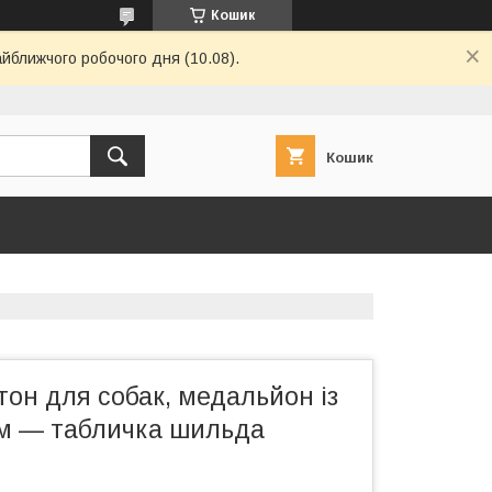
Кошик
айближчого робочого дня (10.08).
Кошик
он для собак, медальйон із
м — табличка шильда