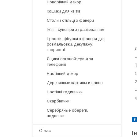
Новорічний декор
Кошики для квітів
Столи і стільці з фанери
Ім'яні сувеніри з гравіюванням
Іграшки, фігурки з фанери для
розмальовки, декупажу,
Д
творчості
-
Ящики органайзери для
телефонів
Т
1
Настінний декор
2
Деревянные картины и панно
-
Настінні годинники
Ф
Скарбнички
Серебряные обереги,
подвески
О нас
І