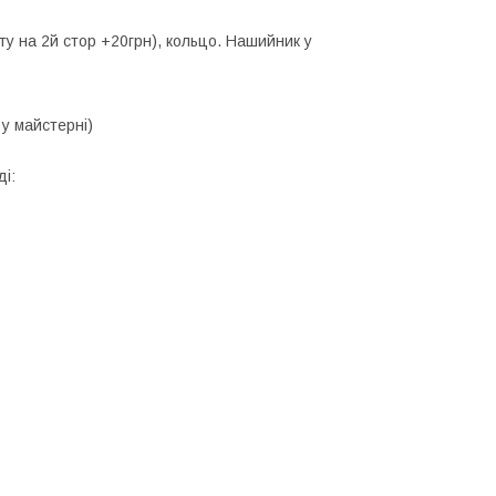
сту на 2й стор +20грн), кольцо. Нашийник у
у майстерні)
і: