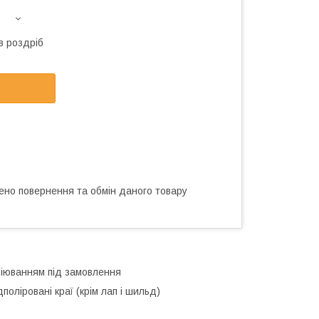
в роздріб
ено повернення та обмін даного товару
віюванням під замовлення
поліровані краї (крім лап і шильд)